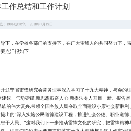
7年工作总结和工作计划
览：19014次
'
时间：2018年7月19日
指导下，在学校各部门的支持下，在广大雷锋人的共同努力下，
工作要点汇报如下：
组织召开辽宁省雷锋研究会常务理事深入学习了十九大精神，与会的理
屋建瓴、气势磅礴,新思想振奋人心,新提法令人耳目一新。报告
民族的伟大复兴,带领全国各族人民夺取全面建设小康社会新胜利
提出的“深入实施公民道德建设工程，推进社会公德、职业道德
忠于人民。”这对我们下一步推动雷锋文化的研究，把雷锋精神
件。理事们纷纷表示要把贯彻落实十九大精神与具体工作实践结