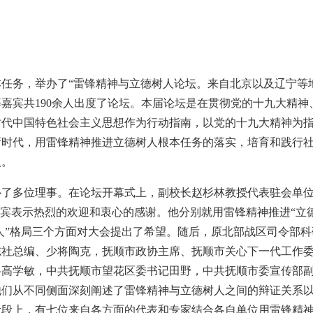
根本任务，举办了“雷锋精神与立德树人论坛。来自北京以及辽宁等
嘉宾共190余人出度了论坛。本届论坛是在贯彻党的十九大精神
时代中国特色社会主义思想作为行动指南，以党的十九大精神为
新时代，用雷锋精神推进立德树人根本任务的落实，培育和践行
人。
补了多位理事。在论坛开幕式上，副校长赵杉林教授代表驻会单
嘉宾表示热烈的欢迎和衷心的感谢。他分别就用雷锋精神推进“立
树人”格局三个方面对大会提出了希望。随后，原北部战区司令部
志社总编、少将陶克，抚顺市政协主席、抚顺市关心下一代工作
将高学敏，中共抚顺市望花区委书记田野，中共抚顺市委宣传部
他们从不同侧面深刻阐述了雷锋精神与立德树人之间的辩证关系
阶段上，有七位来自各方面的代表和专家结合各自单位用雷锋精