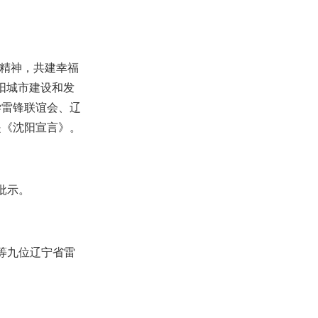
锋精神，共建幸福
阳城市建设和发
学雷锋联谊会、辽
是《沈阳宣言》。
批示。
等九位辽宁省雷