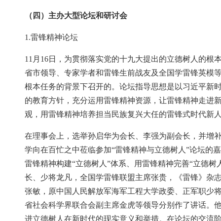
（四）主办大型论坛和研讨会
1.雷锋精神论坛
11月16日，为贯彻落实党的十九大提出的立德树人的
省市领导、专家学者和雷锋生前战友及全国学雷锋英模等
根本任务的背景下召开的。论坛指导思想是以习近平新
的教育方针，充分运用雷锋精神资源，让雷锋精神走进
观，用雷锋精神培养担当民族复兴大任的雷锋式时代新
在理事会上，选举孙启华为会长、李强为副会长，并增
学向在百忙之中莅临参加“雷锋精神与立德树人”论坛的
雷锋精神构建“立德树人”体系、用雷锋精神完善“立德
长、少将龙凡，全国学雷锋联盟主席张贵，《雷锋》杂
张敏，原中国人民解放军海军工程大学政委、正军职少
省社会科学界联合会副主席金虎等领导分别作了讲话。
进立德树人在新时代的现实意义和举措。在论坛的交流