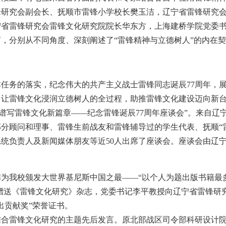
锋研究会副会长、抚顺市雷锋小学校长樊玉洁，辽宁省雷锋研究
宁省雷锋研究会雷锋文化研究院院长华东方，上海建桥学院党委
，分别从不同角度、深刻阐述了“雷锋精神与立德树人”的内在
任务的落实，纪念伟大的共产主义战士雷锋同志诞辰77周年，
，让雷锋文化浸润立德树人的全过程，助推雷锋文化建设迈向新
代 谱写雷锋文化新篇章——纪念雷锋诞辰77周年座谈会”。来自辽
分顾问和理事、雷锋生前战友和雷锋辅导过的学生代表、抚顺“
统负责人及新闻媒体朋友等近50人出席了座谈会。座谈会由辽
为我校颁发大世界基尼斯中国之最——“以个人为题出版书籍最
表赠送《雷锋文化研究》杂志，党委书记李平教授向辽宁省雷锋研
出贡献奖”荣誉证书。
结合雷锋文化研究的主题先后发言。原北部战区司令部科研设计