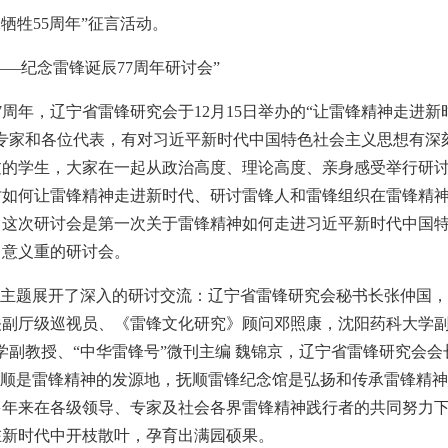
牺牲55周年”征言活动。
—纪念雷锋诞辰77周年研讨会”
周年，辽宁省雷锋研究会于12月15日举办的“让雷锋精神走进新
、专家和各位代表，有对习近平新时代中国特色社会主义思想有深
过的学生，大家在一起从政治高度、理论高度、亲身感受举行研
讨如何让雷锋精神走进新时代、研讨雷锋人和雷锋组织在雷锋精
。这次研讨会是第一次关于雷锋精神如何走进习近平新时代中国
、意义重的研讨会。
一主题展开了深入的研讨交流：辽宁省雷锋研究会秘书长张仲国
副厅级巡视员、《雷锋文化研究》顾问邓照康，沈阳药科大学副教
学副教授、“中华雷锋号”微刊主编 魏锦京，辽宁省雷锋研究会会
抚顺是雷锋精神的发源地，抚顺雷锋纪念馆是弘扬和传承雷锋精
多年来在各级领导、专家及社会各界雷锋精神践行者的共同努力
在新时代中开枝散叶，孕育出满园硕果。