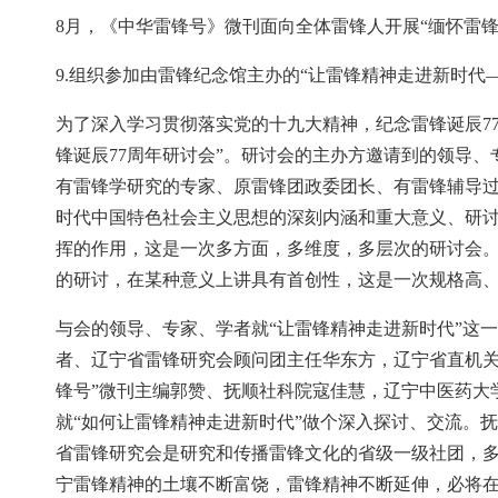
8月，《中华雷锋号》微刊面向全体雷锋人开展“缅怀雷锋
9.组织参加由雷锋纪念馆主办的“让雷锋精神走进新时代—
为了深入学习贯彻落实党的十九大精神，纪念雷锋诞辰77
锋诞辰77周年研讨会”。研讨会的主办方邀请到的领导
有雷锋学研究的专家、原雷锋团政委团长、有雷锋辅导
时代中国特色社会主义思想的深刻内涵和重大意义、研
挥的作用，这是一次多方面，多维度，多层次的研讨会
的研讨，在某种意义上讲具有首创性，这是一次规格高
与会的领导、专家、学者就“让雷锋精神走进新时代”这
者、辽宁省雷锋研究会顾问团主任华东方，辽宁省直机关
锋号”微刊主编郭赞、抚顺社科院寇佳慧，辽宁中医药大
就“如何让雷锋精神走进新时代”做个深入探讨、交流。
省雷锋研究会是研究和传播雷锋文化的省级一级社团，
宁雷锋精神的土壤不断富饶，雷锋精神不断延伸，必将