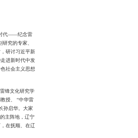
时代——纪念雷
刻研究的专家、
讨，研讨习近平新
神走进新时代中发
特色社会主义思想
，雷锋文化研究学
授、 “中华雷
长孙启华。大家
神的主阵地，辽宁
下，在抚顺、在辽