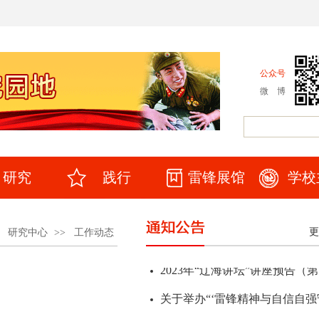
公众号
微 博
研究
践行
雷锋展馆
学校
更
>
研究中心
>>
工作动态
讲座预告：告诉你一个真实的