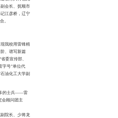
会副会长、抚顺市
书记江彦桥，辽宁
契合。
展现我校用雷锋精
台阶、谱写新篇
宁省委宣传部、
雷字号”单位代
宁石油化工大学副
多的士兵——雷
究会顾问团主
院副院长、少将龙