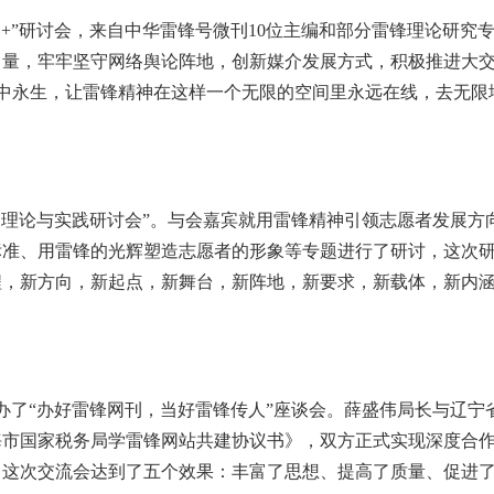
网+”研讨会，来自中华雷锋号微刊10位主编和部分雷锋理论研究
力量，牢牢坚守网络舆论阵地，创新媒介发展方式，积极推进大
中永生，让雷锋精神在这样一个无限的空间里永远在线，去无限
服务理论与实践研讨会”。与会嘉宾就用雷锋精神引领志愿者发展方
标准、用雷锋的光辉塑造志愿者的形象等专题进行了研讨，这次
程，新方向，新起点，新舞台，新阵地，新要求，新载体，新内
举办了“办好雷锋网刊，当好雷锋传人”座谈会。薛盛伟局长与辽宁
海市国家税务局学雷锋网站共建协议书》，双方正式实现深度合
。这次交流会达到了五个效果：丰富了思想、提高了质量、促进