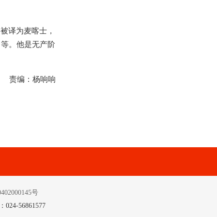
中国被译为麦喀士，
》等。他是无产阶
责编：杨响响
02000145号
-56861577