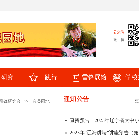
公众号
微 博
研究
践行
雷锋展馆
学校
更
雷锋研究会
>>
会员园地