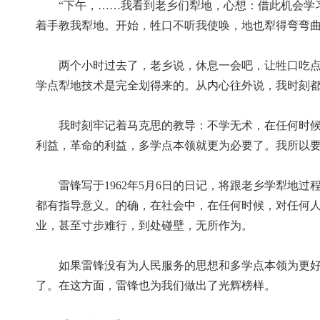
“下午，……我看到老乡们犁地，心想：借此机会学习
着手教我犁地。开始，牲口不听我使唤，地也犁得弯弯
两个小时过去了，老乡说，休息一会吧，让牲口吃点饲
学点犁地技术是完全划得来的。从内心往外说，我时刻
我时刻牢记着马克思的教导：不学无术，在任何时候，
利益，革命的利益，多学点本领就更为必要了。我所以要
雷锋写于1962年5月6日的日记，将跟老乡学犁地过
都有指导意义。的确，在社会中，在任何时候，对任何
业，甚至寸步难行，到处碰壁，无所作为。
如果雷锋没有为人民服务的思想和多学点本领为更好地
了。在这方面，雷锋也为我们做出了光辉榜样。