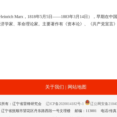
rich Marx，1818年5月5日——1883年3月14日），早期在
经济学家、革命理论家。主要著作有《资本论》、《共产党宣言
关于我们
|
网站地图
权所有：辽宁省雷锋研究会
辽ICP备2020014182号-1
辽公网安备210404
辽宁省抚顺市望花区丹东路西段一号文理楼 邮编：113001 电话/传真：024